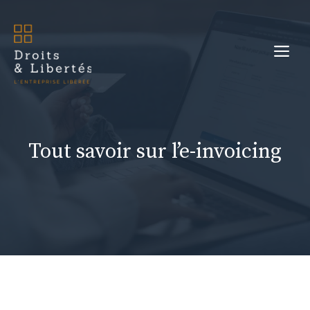
Aller
au
Me
contenu
Tout savoir sur l’e-invoicing